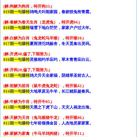
(解:狗解为狗肖，特开狗33.
)
019期一句爆特
鸡鸣犬叫闹家园，春娇狡兔衔青霜。
(解:
春解为春天生肖（龙虎兔），特开虎04.
)
018期一句爆特
瑞雪下地白茫茫，家家户户过大年。
(解:
白解为白肖（兔龙蛇马羊猴），特开猴10.
)
017期一句爆特
夏雨滂沱鸡躲舍，冬天觅食出灵码。
(解:
开虎40,偏了,下期努力.
)
016期一句爆特
灵猴相约羊应约，草木青青应白云。
(解:
开狗20,偏了,下期努力.
)
015期一句爆特
鸡犬升天全家福，阴雄草圣前古人。
(解:
前解为前肖（鼠牛虎兔龙蛇），特开鼠42.
)
014期一句爆特
大地草原见牛羊，长江鲤跃趁春风。
(解:
牛解为牛肖，特开牛05.)
013期一句爆特
天黑之下虎下山，天灾人祸龙出海。
(解:
天解为天肖（兔马猴猪牛龙），特开猴46.
)
012期一句爆特
七年前领佛金旨，人杰地灵家家富。
(解:
家解为家禽（牛马羊鸡狗猪），特开羊11.
)