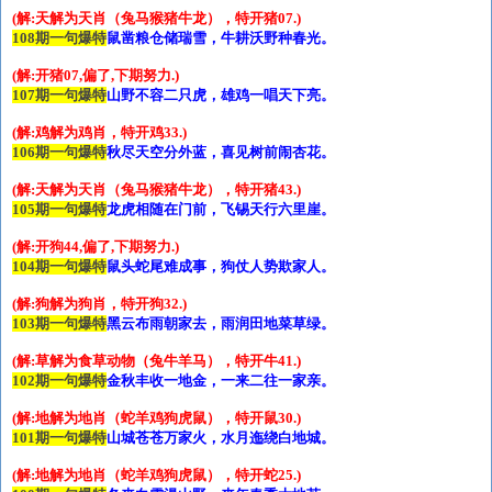
(解:
天解为天肖（兔马猴猪牛龙），特开猪07.
)
108期一句爆特
鼠凿粮仓储瑞雪，牛耕沃野种春光。
(解:
开猪07,偏了,下期努力.
)
107期一句爆特
山野不容二只虎，雄鸡一唱天下亮。
(解:
鸡解为鸡肖，特开鸡33.
)
106期一句爆特
秋尽天空分外蓝，喜见树前闹杏花。
(解:
天解为天肖（兔马猴猪牛龙），特开猪43.
)
105期一句爆特
龙虎相随在门前，飞锡天行六里崖。
(解:
开狗44,偏了,下期努力.
)
104期一句爆特
鼠头蛇尾难成事，狗仗人势欺家人。
(解:狗解为狗肖，特开狗32.
)
103期一句爆特
黑云布雨朝家去，雨润田地菜草绿。
(解:
草解为食草动物（兔牛羊马），特开牛41.
)
102期一句爆特
金秋丰收一地金，一来二往一家亲。
(解:
地解为地肖（蛇羊鸡狗虎鼠），特开鼠30.
)
101期一句爆特
山城苍苍万家火，水月迤绕白地城。
(解:
地解为地肖（蛇羊鸡狗虎鼠），特开蛇25.
)