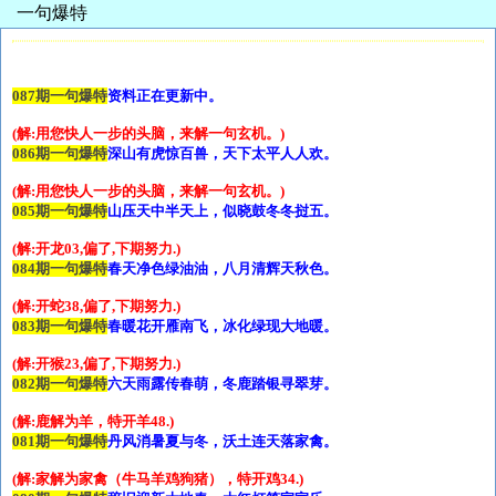
一句爆特
087期一句爆特
资料正在更新中。
(解:用您快人一步的头脑，来解一句玄机。
)
086期一句爆特
深山有虎惊百兽，天下太平人人欢。
(解:用您快人一步的头脑，来解一句玄机。
)
085期一句爆特
山压天中半天上，似晓鼓冬冬挝五。
(解:
开龙03,偏了,下期努力.
)
084期一句爆特
春天净色绿油油，八月清辉天秋色。
(解:
开蛇38,偏了,下期努力.
)
083期一句爆特
春暖花开雁南飞，冰化绿现大地暖。
(解:开猴23,偏了,下期努力.
)
082期一句爆特
六天雨露传春萌，冬鹿踏银寻翠芽。
(解:鹿解为羊，特开羊48.
)
081期一句爆特
丹风消暑夏与冬，沃土连天落家禽。
(解:
家解为家禽（牛马羊鸡狗猪），特开鸡34.
)