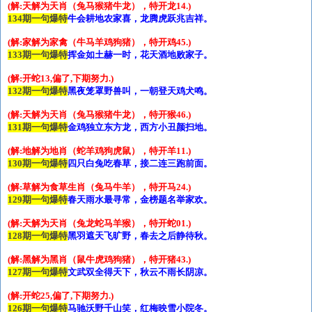
(解:
天解为天肖（兔马猴猪牛龙），特开龙14.
)
134期一句爆特
牛会耕地农家喜，龙腾虎跃兆吉祥。
(解:
家解为家禽（牛马羊鸡狗猪），特开鸡45.
)
133期一句爆特
挥金如土赫一时，花天酒地败家子。
(解:
开蛇13,偏了,下期努力.
)
132期一句爆特
黑夜笼罩野兽叫，一朝登天鸡犬鸣。
(解:
天解为天肖（兔马猴猪牛龙），特开猴46.
)
131期一句爆特
金鸡独立东方龙，西方小丑颜扫地。
(解:
地解为地肖（蛇羊鸡狗虎鼠），特开羊11.
)
130期一句爆特
四只白兔吃春草，接二连三跑前面。
(解:
草解为食草生肖（兔马牛羊），特开马24.
)
129期一句爆特
春天雨水最寻常，金榜题名举家欢。
(解:
天解为天肖（兔龙蛇马羊猴），特开蛇01.)
128期一句爆特
黑羽遮天飞旷野，春去之后静待秋。
(解:
黑解为黑肖（鼠牛虎鸡狗猪），特开猪43.
)
127期一句爆特
文武双全得天下，秋云不雨长阴凉。
(解:
开蛇25,偏了,下期努力.
)
126期一句爆特
马驰沃野千山笑，红梅映雪小院冬。