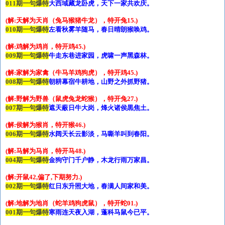
011期一句爆特
大西域藏龙卧虎，天下一家共欢庆。
(解:
天解为天肖（兔马猴猪牛龙），特开兔15.
)
010期一句爆特
左看秋雾羊随马，春日晴朗猴唤鸡。
(解:鸡解为鸡肖，特开鸡45.
)
009期一句爆特
牛走东巷进家园，虎啸一声黑森林。
(解:
家解为家禽（牛马羊鸡狗虎），特开鸡45.
)
008期一句爆特
朝耕幕宿牛耕地，山野之外抓野猪。
(解:
野解为野兽（鼠虎兔龙蛇猴），特开兔27.
)
007期一句爆特
遮天蔽日牛大岗，烽火诸侯黒焦土。
(解:
侯解为猴肖，特开猴46.
)
006期一句爆特
水阔天长云影淡，马嘶羊叫到春阳。
(解:
马解为马肖，特开马48.
)
004期一句爆特
金狗守门千户静，木龙行雨万家昌。
(解:
开鼠42,偏了,下期努力.
)
002期一句爆特
红日东升照大地，春满人间家和美。
(解:
地解为地肖（蛇羊鸡狗虎鼠），特开蛇01.
)
001期一句爆特
寒雨连天夜入湖，蓬科马鼠今已平。