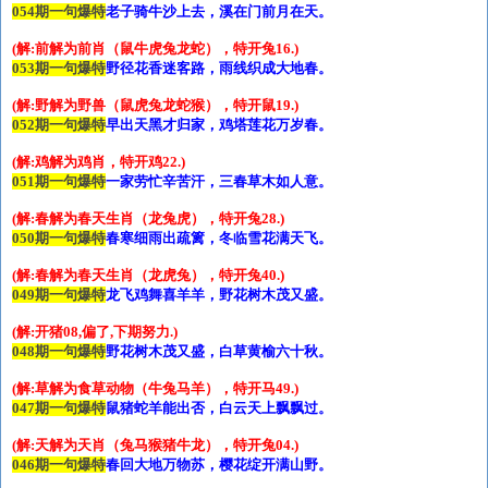
054期一句爆特
老子骑牛沙上去，溪在门前月在天。
(解:
前解为前肖（鼠牛虎兔龙蛇），特开兔16.
)
053期一句爆特
野径花香迷客路，雨线织成大地春。
(解:
野解为野兽（鼠虎兔龙蛇猴），特开鼠19.)
052期一句爆特
早出天黑才归家，鸡塔莲花万岁春。
(解:
鸡解为鸡肖，特开鸡22.
)
051期一句爆特
一家劳忙辛苦汗，三春草木如人意。
(解:
春解为春天生肖（龙兔虎），特开兔28.
)
050期一句爆特
春寒细雨出疏篱，冬临雪花满天飞。
(解:
春解为春天生肖（龙虎兔），特开兔40.
)
049期一句爆特
龙飞鸡舞喜羊羊，野花树木茂又盛。
(解:
开猪08,偏了,下期努力.
)
048期一句爆特
野花树木茂又盛，白草黄榆六十秋。
(解:
草解为食草动物（牛兔马羊），特开马49.
)
047期一句爆特
鼠猪蛇羊能出否，白云天上飘飘过。
(解:
天解为天肖（兔马猴猪牛龙），特开兔04.
)
046期一句爆特
春回大地万物苏，樱花绽开满山野。