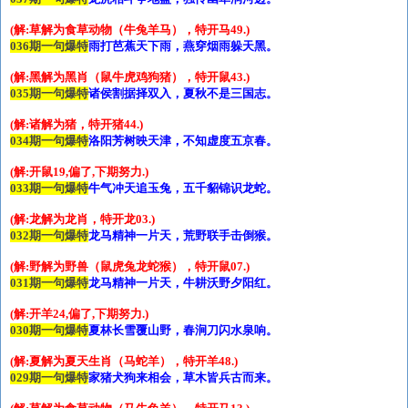
(解:
草解为食草动物（牛兔羊马），特开马49.
)
036期一句爆特
雨打芭蕉天下雨，燕穿烟雨躲天黑。
(解:
黑解为黑肖（鼠牛虎鸡狗猪），特开鼠43.
)
035期一句爆特
诸侯割据择双入，夏秋不是三国志。
(解:
诸解为猪，特开猪44.
)
034期一句爆特
洛阳芳树映天津，不知虚度五京春。
(解:
开鼠19,偏了,下期努力.
)
033期一句爆特
牛气冲天追玉兔，五千貂锦识龙蛇。
(解:
龙解为龙肖，特开龙03.
)
032期一句爆特
龙马精神一片天，荒野联手击倒猴。
(解:
野解为野兽（鼠虎兔龙蛇猴），特开鼠07.
)
031期一句爆特
龙马精神一片天，牛耕沃野夕阳红。
(解:
开羊24,偏了,下期努力.
)
030期一句爆特
夏林长雪覆山野，春涧刀闪水泉响。
(解:
夏解为夏天生肖（马蛇羊），特开羊48.
)
029期一句爆特
家猪犬狗来相会，草木皆兵古而来。