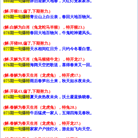
080期一句爆特
辞旧迎新大地春，大红灯笼家家乐。
(解:
开猴11,偏了,下期努力.
)
079期一句爆特
青云山上白云泉，春回大地百物兴。
(解:
白解为白肖（兔龙蛇马羊猴），特开猴23.
)
078期一句爆特
春回大地百物兴，牛鬼蛇神避风头。
(解:
开猪08,偏了,下期努力.
)
077期一句爆特
天水相间红日升，只约今冬看白雪。
(解:
天解为天肖（兔马猴猪牛龙），特开龙27.
)
076期一句爆特
海阔天空把歌送，喜得春来又一回。
(解:
春解为春天生肖（龙虎兔），特开虎17.
)
075期一句爆特
雨后春笋出土来，秋天如水夜未央。
(解:
开鼠43,偏了,下期努力.
)
074期一句爆特
夏天炎热夜未央，沃土凝蓝焕晓春。
(解:
春解为春天生肖（龙虎兔），特兔28.
)
073期一句爆特
牛后猛虎一家人，五湖四海见春秋。
(解:
春解为春天生肖（龙虎兔），特开龙27.
)
072期一句爆特
家家户户挂灯火，游走如飞向天空。