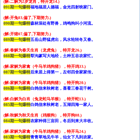
(解:
二解为2岁龙肖，特开龙14.
)
091期一句爆特
福地福居人德福，金光四射映家门。
(解:
开兔03,偏了,下期努力.
)
090期一句爆特
森林深处有野兽，鸡鸣狗叫小河流。
(解:
开猪07,偏了,下期努力.
)
089期一句爆特
五岳山野猛虎出，风水轮转冬又春。
(解:
春解为春天生肖（龙虎兔），特开龙26.
)
088期一句爆特
犁沟篆写大地经，土种五谷农家忙。
(解:
家解为家禽（牛马羊鸡狗猪），特开鸡33.
)
087期一句爆特
后来居上得第一，左邻四舍家家传。
(解:
家解为家禽（牛马羊鸡狗猪），特开狗20.
)
086期一句爆特
白鸽信来秋树老，喜看三春花千树。
(解:
白解为白肖（兔龙蛇马羊猴），特开蛇13.
)
085期一句爆特
白鸽信来秋树老，五湖四海一家人。
(解:
秋解为秋天生肖（鸡猴狗），特开狗08.)
084期一句爆特
农家种得三亩田，冬后到来大丰收。
(解:
家解为家禽（牛马羊鸡狗猪），特开马24.
)
083期一句爆特
青青草地见牛羊，仙女下凡到农家。